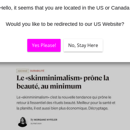
Hello, it seems that you are located in the US or Canada
Veröffentlicht am von Babylon Sciences
am June 25, 2021
Would you like to be redirected to our US Website?
Yes Please!
No, Stay Here