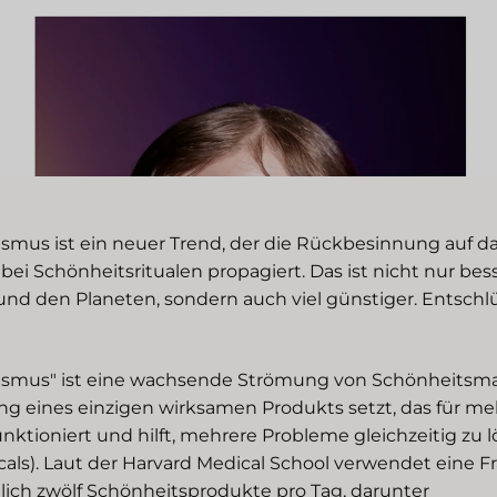
smus ist ein neuer Trend, der die Rückbesinnung auf d
ei Schönheitsritualen propagiert. Das ist nicht nur bess
nd den Planeten, sondern auch viel günstiger. Entschl
ismus" ist eine wachsende Strömung von Schönheitsmar
g eines einzigen wirksamen Produkts setzt, das für me
nktioniert und hilft, mehrere Probleme gleichzeitig zu l
cals). Laut der Harvard Medical School verwendet eine F
lich zwölf Schönheitsprodukte pro Tag, darunter