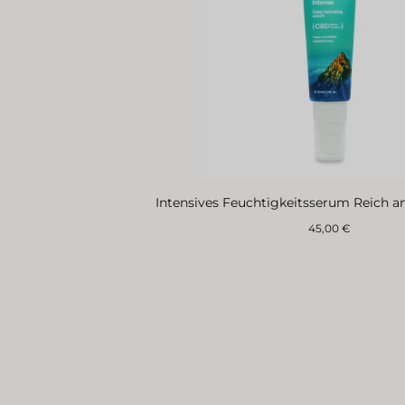
Intensives Feuchtigkeitsserum Reich a
Regulärer
45,00 €
Preis