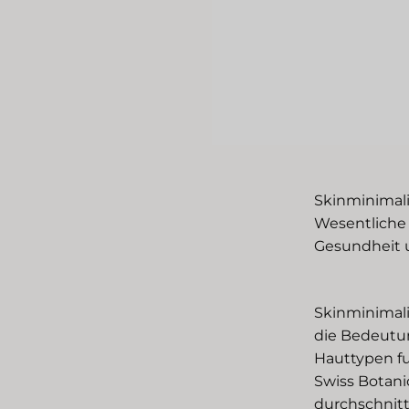
Skinminimali
Wesentliche b
Gesundheit u
Skinminimal
die Bedeutun
Hauttypen fu
Swiss Botani
durchschnitt