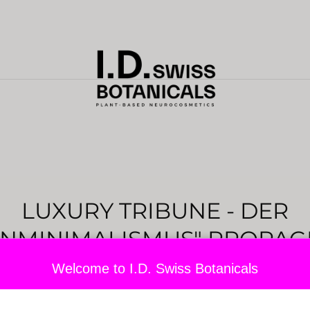
LUXURY TRIBUNE - DER
INMINIMALISMUS" PROPAG
CHÖNHEIT, AUF EIN MINIM
Welcome to I.D. Swiss Botanicals
REDUZIERT.