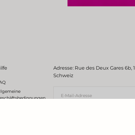
ilfe
Adresse: Rue des Deux Gares 6b, 
Schweiz
AQ
E-
llgemeine
MAIL
eschäftsbedingungen
echtliche Hinweise
EINREICHEN