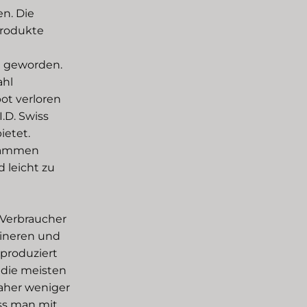
n. Die
Produkte
e geworden.
ahl
bot verloren
.D. Swiss
ietet.
usammen
 leicht zu
 Verbraucher
eineren und
 produziert
 die meisten
daher weniger
ass man mit