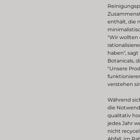
Reinigungsp
Zusammenstel
enthält, die
minimalistis
"Wir wollten
rationalisier
haben", sagt
Botanicals, 
"Unsere Prod
funktioniere
verstehen sin
Während sich
die Notwendi
qualitativ h
jedes Jahr w
nicht recyce
Abfall. Im R