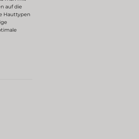
n auf die
ne Hauttypen
ige
ptimale