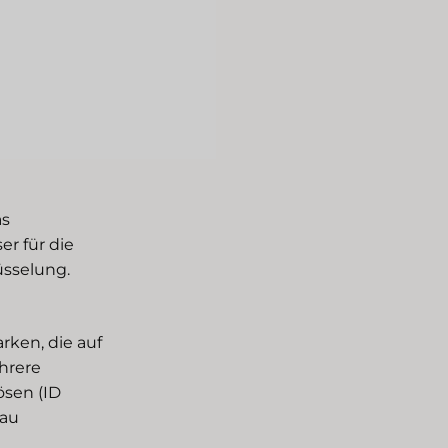
as
er für die
üsselung.
ken, die auf
hrere
ösen (ID
rau