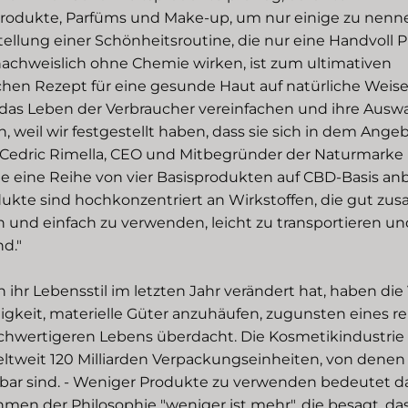
rodukte, Parfüms und Make-up, um nur einige zu nenne
lung einer Schönheitsroutine, die nur eine Handvoll 
 nachweislich ohne Chemie wirken, ist zum ultimativen
chen Rezept für eine gesunde Haut auf natürliche Weis
 das Leben der Verbraucher vereinfachen und ihre Ausw
en, weil wir festgestellt haben, dass sie sich in dem Ange
 Cedric Rimella, CEO und Mitbegründer der Naturmarke I
die eine Reihe von vier Basisprodukten auf CBD-Basis anb
ukte sind hochkonzentriert an Wirkstoffen, die gut z
n und einfach zu verwenden, leicht zu transportieren und
d."
 ihr Lebensstil im letzten Jahr verändert hat, haben die
gkeit, materielle Güter anzuhäufen, zugunsten eines r
ochwertigeren Lebens überdacht. Die Kosmetikindustrie
eltweit 120 Milliarden Verpackungseinheiten, von denen
lbar sind. - Weniger Produkte zu verwenden bedeutet 
ahmen der Philosophie "weniger ist mehr", die besagt, d