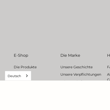
E-Shop
Die Marke
H
Die Produkte
Unsere Geschichte
F
Routinen
Unsere Verpflichtungen
A
Deutsch
G
Wissenschaft
R
Kontaktieren Sie uns
Affiliate-Programm