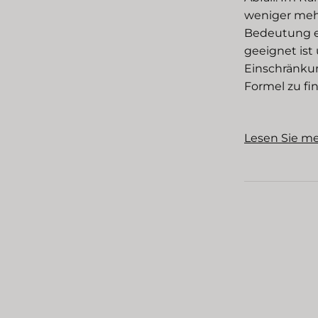
weniger meh
Bedeutung ei
geeignet ist 
Einschränkun
Formel zu fi
Lesen Sie m