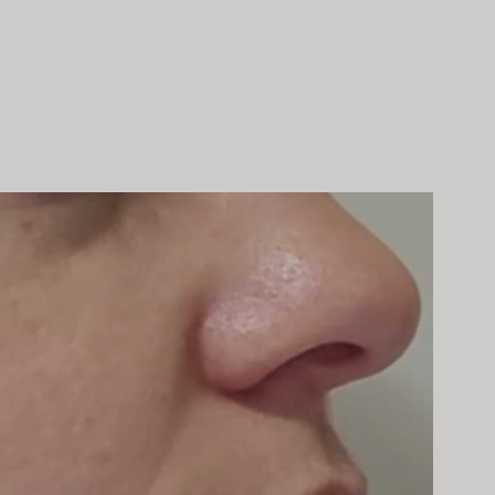
Nachtcreme auf Ihr Gesicht auf die zuvor
gereinigte Haut auftragen.
Mann: Als After
Shave verwenden, um das Rasurbrand zu
lindern
.
Bei Fragen zu den Produkten :
E-Mail:
hello@idswissbotanicals.com
Telefon :
+41 21 588 17 17
(Montag bis Freitag: 9 am bis 6 pm)