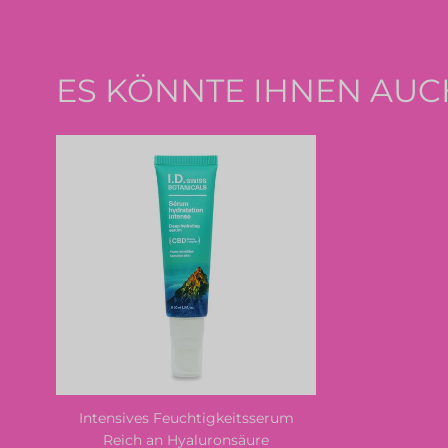
ES KÖNNTE IHNEN AUC
Intensives Feuchtigkeitsserum
Reich an Hyaluronsäure