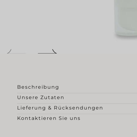
Medien
0
in
Beschreibung
einem
modalen
Unsere Zutaten
Fenster
Lieferung & Rücksendungen
öffnen
Kontaktieren Sie uns