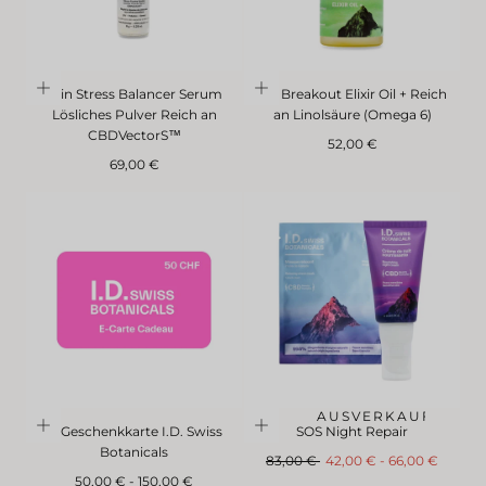
Skin Stress Balancer Serum
No Breakout Elixir Oil + Reich
Lösliches Pulver Reich an
an Linolsäure (Omega 6)
CBDVectorS™
Regulärer
52,00 €
Regulärer
Preis
69,00 €
Preis
AUSVERKAUF
E-Geschenkkarte I.D. Swiss
SOS Night Repair
Botanicals
Regulärer
AbMindestpreis
Höchstpreis
83,00 €
42,00 €
-
66,00 €
Mindestpreis
Maximaler
Preis
50,00 €
-
150,00 €