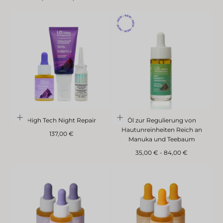
Preis
High Tech Night Repair
Öl zur Regulierung von
Hautunreinheiten Reich an
Regulärer
137,00 €
Manuka und Teebaum
Preis
Mindestpreis
Maximaler
35,00 €
-
84,00 €
Preis