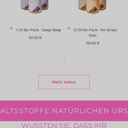
CBD-Öl 3er-Pack - Deep Sleep
CBD-Öl 3er Pack - No Stress
Elixir
Regulärer
151,20 €
Preis
Regulärer
110,00 €
Preis
Mehr laden
ALTSSTOFFE NATÜRLICHEN URS
WUSSTEN SIE, DASS IHR