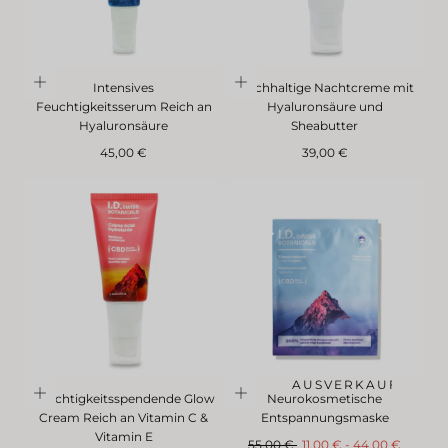
Intensives
Reichhaltige Nachtcreme mit
Feuchtigkeitsserum Reich an
Hyaluronsäure und
Hyaluronsäure
Sheabutter
Regulärer
Regulärer
45,00 €
39,00 €
Preis
Preis
AUSVERKAUF
Feuchtigkeitsspendende Glow
Neurokosmetische
Cream Reich an Vitamin C &
Entspannungsmaske
Vitamin E
Regulärer
AbMindestpreis
Höchstpreis
55,00 €
11,00 €
-
44,00 €