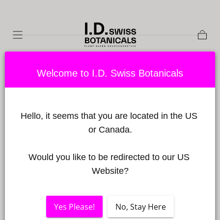
Zum Inhalt
springen
Waren
Welcome to I.D. Swiss Botanicals
Hello, it seems that you are located in the US 
or Canada.
Would you like to be redirected to our US 
Website?
Yes Please!
No, Stay Here