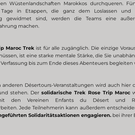
den Wüstenlandschaften Marokkos durchqueren. Fün
 Tage in Etappen, die ganz dem Loslassen und d
g gewidmet sind, werden die Teams eine außer
rfahrung machen.
ip
Maroc
Trek
ist für alle zugänglich. Die einzige Vora
 müssen, ist eine starke mentale Stärke, die Sie unabhän
 Verfassung bis zum Ende dieses Abenteuers begleiten 
n anderen Désertours-Veranstaltungen wird auch hier di
und stehen. Der
solidarische Trek Rose Trip
Maroc
w
it den Vereinen Enfants du Désert und 
eiten. Jede Teilnehmerin kann außerdem entscheiden
hgeführten Solidaritätsaktionen engagieren.
bei ihrer 