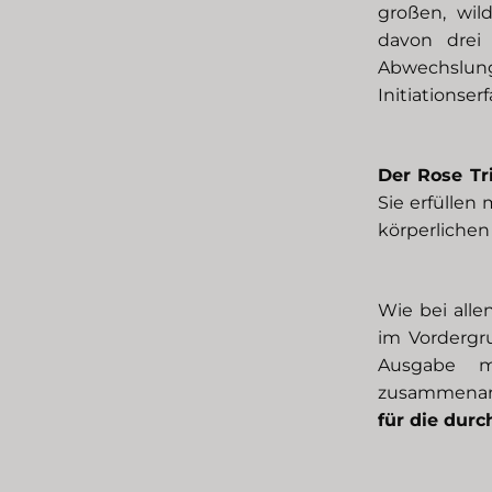
großen, wil
davon drei
Abwechslun
Initiationse
Der
Rose Tr
Sie erfüllen
körperlichen
Wie bei alle
im Vordergr
Ausgabe m
zusammenarb
für die durc