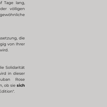
f Tage lang,
er völligen
gewöhnliche
ussetzung, die
gig von Ihrer
wird.
e Solidarität
ird in dieser
Ruban Rose
, ob sie
sich
Edition".