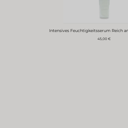
Intensives Feuchtigkeitsserum Reich a
Regulärer
45,00 €
Preis