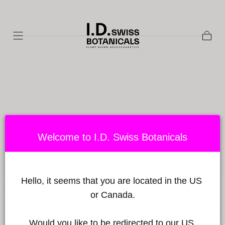
Zum Inhalt
springen
Waren
MODES & WORKS - FEBRUAR
2023
Welcome to I.D. Swiss Botanicals
Veröffentlicht am von Babylon Sciences
am January 05, 2023
Hello, it seems that you are located in the US 
or Canada.
Would you like to be redirected to our US 