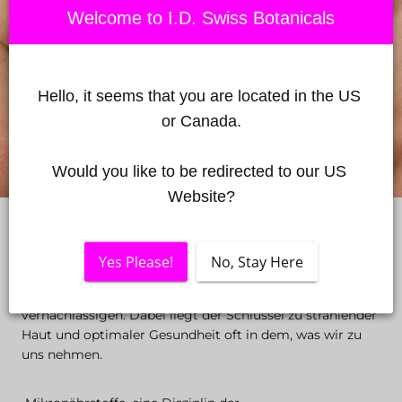
Welcome to I.D. Swiss Botanicals
Hello, it seems that you are located in the US 
or Canada.
Would you like to be redirected to our US 
Website?
In unserem ständigen Streben nach Schönheit und
Wohlbefinden ist es leicht, sich auf äußerliche
Yes Please!
No, Stay Here
Hautpflegeprodukte zu konzentrieren und dabei den
grundlegenden Aspekt der inneren Ernährung zu
vernachlässigen. Dabei liegt der Schlüssel zu strahlender
Haut und optimaler Gesundheit oft in dem, was wir zu
uns nehmen.